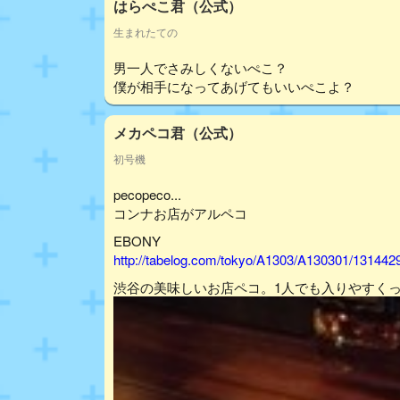
はらぺこ君（公式）
生まれたての
男一人でさみしくないぺこ？
僕が相手になってあげてもいいぺこよ？
メカペコ君（公式）
初号機
pecopeco...
コンナお店がアルペコ
EBONY
http://tabelog.com/tokyo/A1303/A130301/131442
渋谷の美味しいお店ペコ。1人でも入りやすく