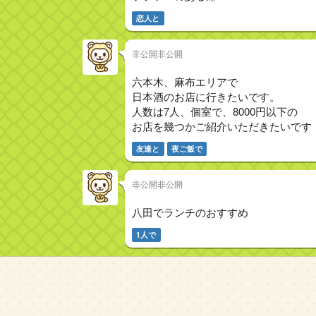
恋人と
非公開非公開
六本木、麻布エリアで
日本酒のお店に行きたいです。
人数は7人、個室で、8000円以下の
お店を幾つかご紹介いただきたいです
友達と
夜ご飯で
非公開非公開
八田でランチのおすすめ
1人で