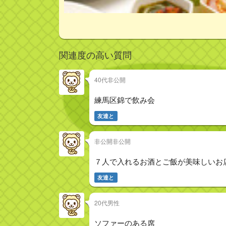
関連度の高い質問
40代非公開
練馬区錦で飲み会
友達と
非公開非公開
７人で入れるお酒とご飯が美味しいお
友達と
20代男性
ソファーのある席