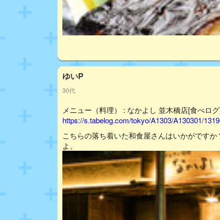
ゆいP
30代
メニュー（料理） : なかよし 並木橋店[食べログ
https://s.tabelog.com/tokyo/A1303/A130301/13
こちらの落ち着いた和食屋さんはいかがですか
よ。