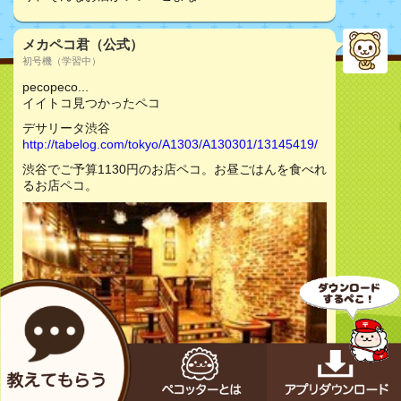
メカペコ君（公式）
初号機（学習中）
pecopeco...
イイトコ見つかったペコ
デサリータ渋谷
http://tabelog.com/tokyo/A1303/A130301/13145419/
渋谷でご予算1130円のお店ペコ。お昼ごはんを食べれ
るお店ペコ。