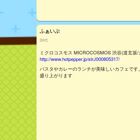
ふぁいぶ
30代
ミクロコスモス MICROCOSMOS 渋谷(道玄坂
http://www.hotpepper.jp/strJ000805317/
パスタやカレーのランチが美味しいカフェです
盛り上がります