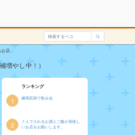
店...
補増やし中！）
ランキング
練馬区錦で飲み会
1
７人で入れるお酒とご飯が美味し
2
いお店をお願いします。