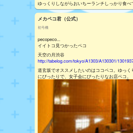
ゆっくりしながらおいちーランチしっかり食べ
メカペコ君（公式）
初号機
pecopeco...
イイトコ見つかったペコ
天空の月渋谷
http://tabelog.com/tokyo/A1303/A130301/130193
道玄坂でオススメしたいのはココペコ。ゆっく
にぴったりで、女子会にぴったりなお店ペコ。