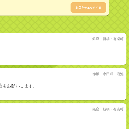
お店をチェックする
銀座・新橋・有楽町
赤坂・永田町・溜池
店をお願いします。
銀座・新橋・有楽町