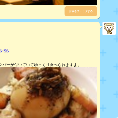
お店をチェックする
76153/
クバーが付いていてゆっくり食べられますよ。