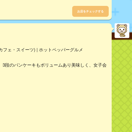
お店をチェックする
/カフェ・スイーツ) | ホットペッパーグルメ
。3段のパンケーキもボリュームあり美味しく、女子会