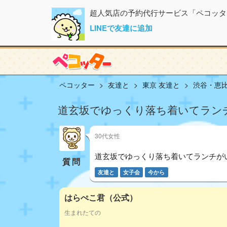
超人気店の予約代行サービス「ペコッタ
LINEで友達に追加
ペコッター
友達と
東京 友達と
渋谷・恵比
道玄坂でゆっくり落ち着いてラン
30代女性
道玄坂でゆっくり落ち着いてランチが
質問
友達と
女子会
今から
はらぺこ君（公式）
生まれたての