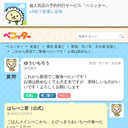
超人気店の予約代行サービス「ペコッター」
LINEで友達に追加
ペコッター
友達と
東京 友達と
新宿・代々木・大久保 友達と
これから新宿でご飯食べたいです！ お酒は飲めなく...
ゆういちろう
新宿・代々木・大久保
20代男性
質問
これから新宿でご飯食べたいです！
お酒は飲めなくても大丈夫ですが、美味しいものがい
いです！よろしくお願いします
友達と
夜ご飯で
今から
はらぺこ君（公式）
生まれたてのオス
ごはんメインぺこから、とびっきりおいちーの食べた
いぺこよなー