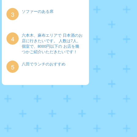
ソファーのある席
3
六本木、麻布エリアで 日本酒のお
4
店に行きたいです。 人数は7人、
個室で、8000円以下の お店を幾
つかご紹介いただきたいです！
八田でランチのおすすめ
5