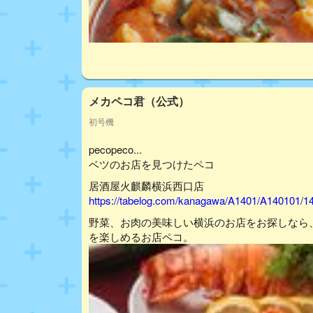
メカペコ君（公式）
初号機
pecopeco...
ベツのお店を見つけたペコ
居酒屋火麒麟横浜西口店
https://tabelog.com/kanagawa/A1401/A140101/1
野菜、お肉の美味しい横浜のお店をお探しなら
を楽しめるお店ペコ。