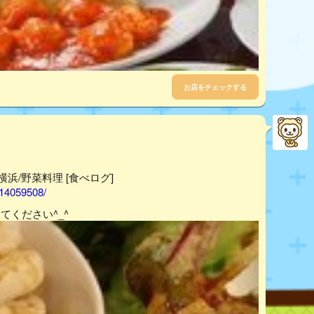
お店をチェックする
浜/野菜料理 [食べログ]
/14059508/
てください^_^