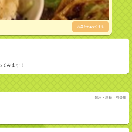
お店をチェックする
ってみます！
銀座・新橋・有楽町