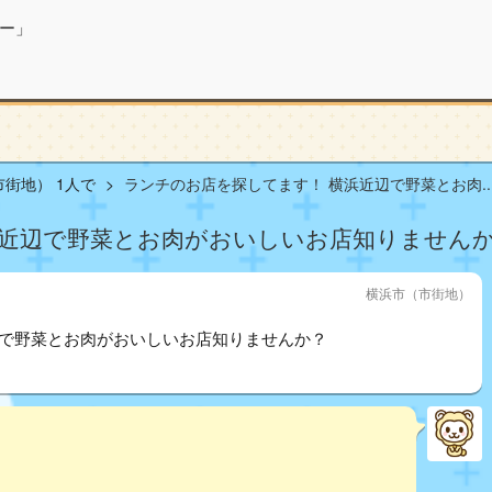
ー」
街地） 1人で
ランチのお店を探してます！ 横浜近辺で野菜とお肉..
浜近辺で野菜とお肉がおいしいお店知りません
横浜市（市街地）
辺で野菜とお肉がおいしいお店知りませんか？