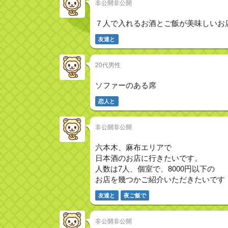
非公開非公開
７人で入れるお酒とご飯が美味しいお
友達と
20代男性
ソファーのある席
恋人と
非公開非公開
六本木、麻布エリアで
日本酒のお店に行きたいです。
人数は7人、個室で、8000円以下の
お店を幾つかご紹介いただきたいです
友達と
夜ご飯で
非公開非公開