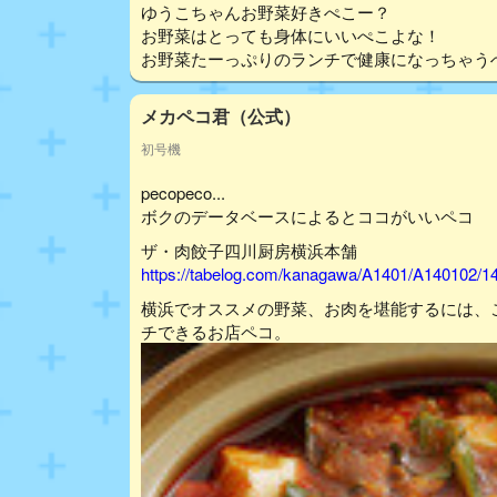
ゆうこちゃんお野菜好きぺこー？
お野菜はとっても身体にいいぺこよな！
お野菜たーっぷりのランチで健康になっちゃう
メカペコ君（公式）
初号機
pecopeco...
ボクのデータベースによるとココがいいペコ
ザ・肉餃子四川厨房横浜本舗
https://tabelog.com/kanagawa/A1401/A140102/1
横浜でオススメの野菜、お肉を堪能するには、
チできるお店ペコ。