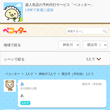
超人気店の予約代行サービス「ペコッター」
LINEで友達に追加
地域で絞る
1人で
シーンで絞る
ペコッター
1人で
神奈川 1人で
横浜市（市街地） 1人で
あ
横浜市（市街地）
非公開非公開
あ
1人で