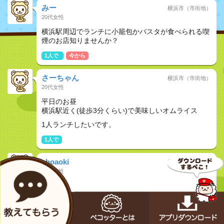
みー
横浜市（市街地）
20代女性
横浜駅周辺でランチに小籠包かパスタが食べられる喫
煙のお店知りませんか？
1人で
今から
さーちゃん
横浜市（市街地）
20代女性
平日のお昼
横浜駅近く(徒歩3分くらい)で美味しいオムライス
1人ランチしたいです。
1人で
shoaoki
横浜市（市街地）
40代男性
ランチ
1人で
友達と
恋人と
くろねこ
横浜市（市街地）