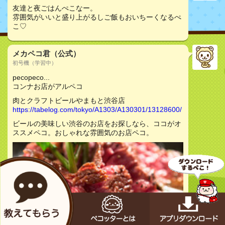
友達と夜ごはんぺこなー。
雰囲気がいいと盛り上がるしご飯もおいちーくなるぺ
こ♡
メカペコ君（公式）
初号機（学習中）
pecopeco...
コンナお店がアルペコ
肉とクラフトビールやまもと渋谷店
https://tabelog.com/tokyo/A1303/A130301/13128600/
ビールの美味しい渋谷のお店をお探しなら、ココがオ
ススメペコ。おしゃれな雰囲気のお店ペコ。