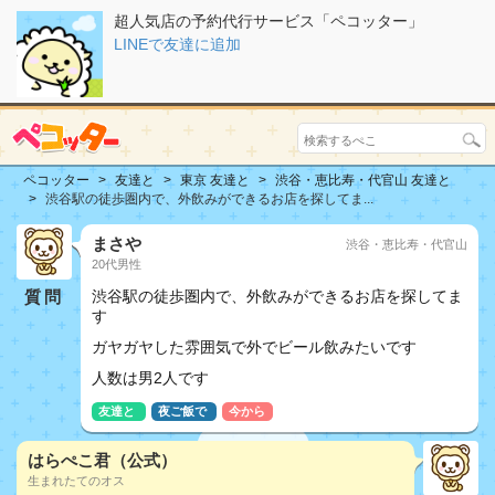
超人気店の予約代行サービス「ペコッター」
LINEで友達に追加
ペコッター
友達と
東京 友達と
渋谷・恵比寿・代官山 友達と
渋谷駅の徒歩圏内で、外飲みができるお店を探してま...
まさや
渋谷・恵比寿・代官山
20代男性
質問
渋谷駅の徒歩圏内で、外飲みができるお店を探してま
す
ガヤガヤした雰囲気で外でビール飲みたいです
人数は男2人です
友達と
夜ご飯で
今から
はらぺこ君（公式）
生まれたてのオス