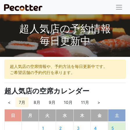
超人気店の予約情報
毎日更新中
超人気店の空席情報や、予約方法を毎日更新中です。
ご希望店舗の予約代行を承ります。
超人気店の空席カレンダー
<
7月
8月
9月
10月
11月
>
日
月
火
水
木
金
土
1
2
3
4
5