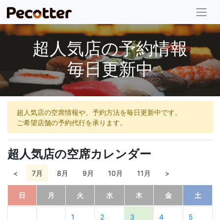
超人気店の予約情報
毎日更新中
超人気店の空席情報や、予約方法を毎日更新中です。
ご希望店舗の予約代行を承ります。
超人気店の空席カレンダー
<
7月
8月
9月
10月
11月
>
日
月
火
水
木
金
土
1
2
3
4
5