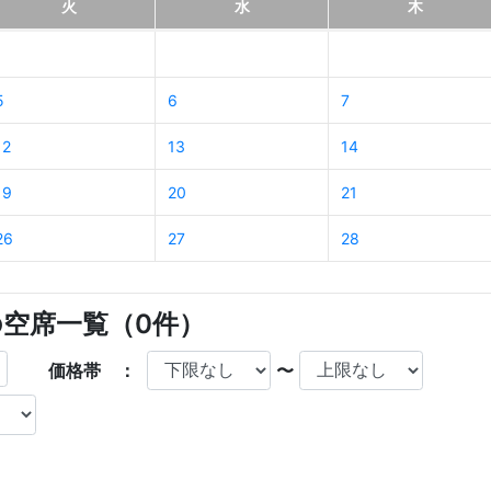
火
水
木
5
6
7
12
13
14
19
20
21
26
27
28
の空席一覧（
0
件）
価格帯 ：
〜