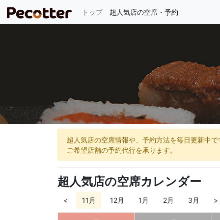
(current)
トップ
超人気店の空席・予約
超人気店の空席情報や、予約方法を毎日更新中で
ご希望店舗の予約代行を承ります。
超人気店の空席カレンダー
<
11月
12月
1月
2月
3月
>