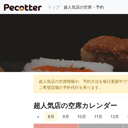
(current)
トップ
超人気店の空席・予約
超人気店の空席情報や、予約方法を毎日更新中で
ご希望店舗の予約代行を承ります。
超人気店の空席カレンダー
<
8月
9月
10月
11月
12月