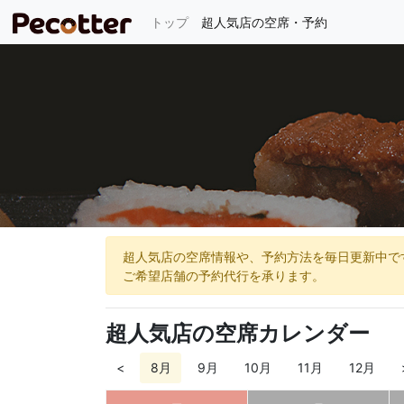
(current)
トップ
超人気店の空席・予約
超人気店の空席情報や、予約方法を毎日更新中で
ご希望店舗の予約代行を承ります。
超人気店の空席カレンダー
<
8月
9月
10月
11月
12月