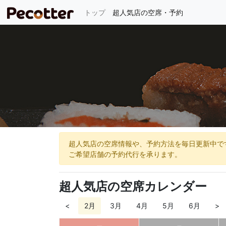
(current)
トップ
超人気店の空席・予約
超人気店の空席情報や、予約方法を毎日更新中で
ご希望店舗の予約代行を承ります。
超人気店の空席カレンダー
<
2月
3月
4月
5月
6月
>