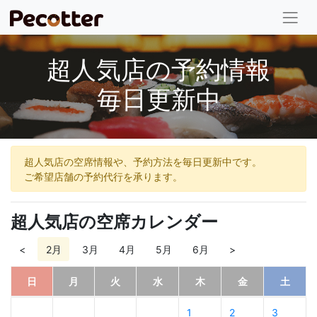
超人気店の予約情報
毎日更新中
超人気店の空席情報や、予約方法を毎日更新中です。
ご希望店舗の予約代行を承ります。
超人気店の空席カレンダー
<
2月
3月
4月
5月
6月
>
日
月
火
水
木
金
土
1
2
3