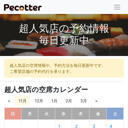
超人気店の予約情報
毎日更新中
超人気店の空席情報や、予約方法を毎日更新中です。
ご希望店舗の予約代行を承ります。
超人気店の空席カレンダー
<
11月
12月
1月
2月
3月
>
日
月
火
水
木
金
土
1
2
3
4