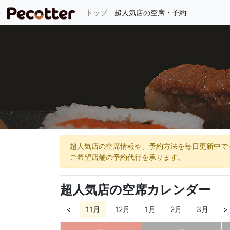
(current)
トップ
超人気店の空席・予約
超人気店の空席情報や、予約方法を毎日更新中で
ご希望店舗の予約代行を承ります。
超人気店の空席カレンダー
<
11月
12月
1月
2月
3月
>