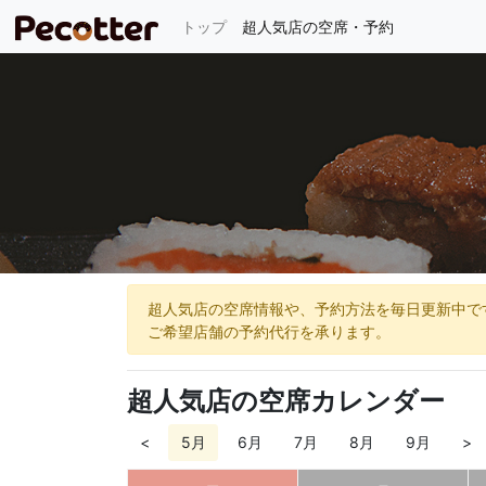
(current)
トップ
超人気店の空席・予約
超人気店の空席情報や、予約方法を毎日更新中で
ご希望店舗の予約代行を承ります。
超人気店の空席カレンダー
<
5月
6月
7月
8月
9月
>