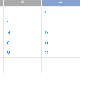
金
土
1
7
8
14
15
21
22
28
29