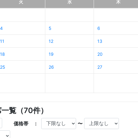
火
水
木
4
5
6
11
12
13
18
19
20
25
26
27
席一覧（
70
件）
価格帯 ：
〜