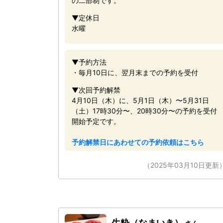
の二部制です。
▼定休日
水曜
▼予約方法
・毎月10日に、翌月末までの予約を受付
▼次回予約解禁
4月10日（木）に、5月1日（木）〜5月31日
（土）17時30分〜、20時30分〜の予約を受付
開始予定です。
予約解禁日にあわせての予約依頼はこちら
（2025年03月10日更新
生粋（なまいき）