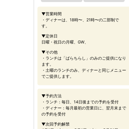
▼営業時間
・ディナーは、18時〜、21時〜の二部制で
す。
▼定休日
日曜・祝日の月曜、GW、
▼その他
・ランチは「ばらちらし」のみのご提供になり
ます。
・土曜のランチのみ、ディナーと同じメニュー
でご提供します。
▼予約方法
・ランチ：毎日、14日後までの予約を受付
・ディナー：毎月最初の営業日に、翌月末まで
の予約を受付
▼次回予約解禁