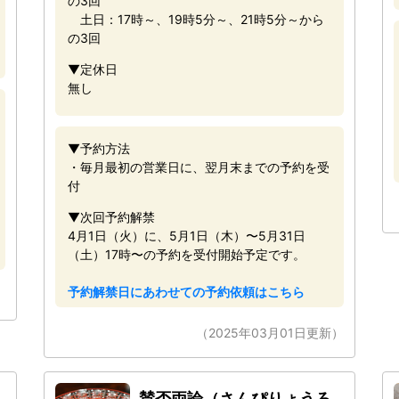
の3回
土日：17時～、19時5分～、21時5分～から
の3回
▼定休日
無し
▼予約方法
・毎月最初の営業日に、翌月末までの予約を受
付
▼次回予約解禁
4月1日（火）に、5月1日（木）〜5月31日
（土）17時〜の予約を受付開始予定です。
予約解禁日にあわせての予約依頼はこちら
）
（2025年03月01日更新）
賛否両論（さんぴりょうろ