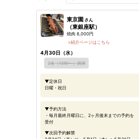
東京園
さん
（東銀座駅）
焼肉 8,000円
>紹介ページはこちら
4月30日（水）
2名（18時〜）満席
▼定休日
日曜・祝日
▼予約方法
・毎月最終月曜日に、2ヶ月後末までの予約を
受付
▼次回予約解禁