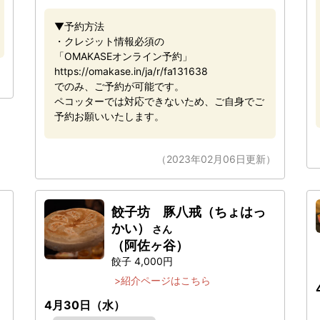
▼予約方法
・クレジット情報必須の
「OMAKASEオンライン予約」
https://omakase.in/ja/r/fa131638
）
でのみ、ご予約が可能です。
ペコッターでは対応できないため、ご自身でご
予約お願いいたします。
（2023年02月06日更新）
餃子坊 豚八戒（ちょはっ
かい）
さん
（阿佐ヶ谷）
餃子 4,000円
>紹介ページはこちら
4月30日（水）