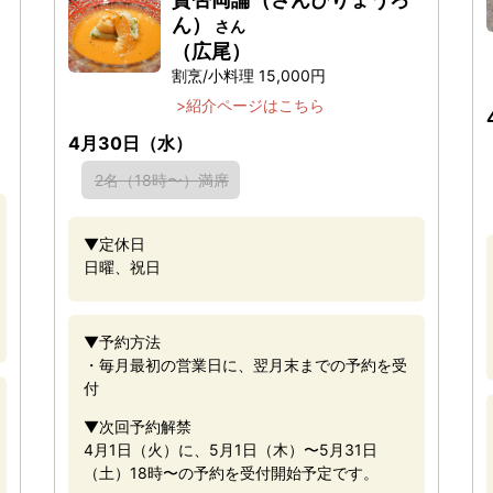
ん）
さん
（広尾）
割烹/小料理 15,000円
>紹介ページはこちら
4月30日（水）
2名（18時〜）満席
▼定休日
日曜、祝日
▼予約方法
・毎月最初の営業日に、翌月末までの予約を受
付
▼次回予約解禁
4月1日（火）に、5月1日（木）〜5月31日
（土）18時〜の予約を受付開始予定です。