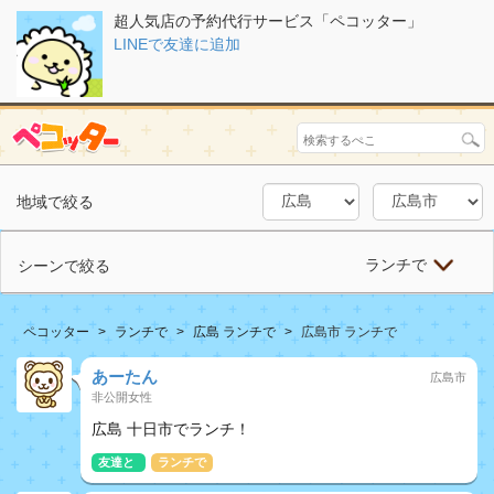
超人気店の予約代行サービス「ペコッター」
LINEで友達に追加
地域で絞る
ランチで
シーンで絞る
ペコッター
ランチで
広島 ランチで
広島市 ランチで
あーたん
広島市
非公開女性
広島 十日市でランチ！
友達と
ランチで