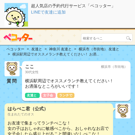
超人気店の予約代行サービス「ペコッター」
LINEで友達に追加
ペコッター
友達と
神奈川 友達と
横浜市（市街地） 友達と
横浜駅周辺でオススメランチ教えてください！ お洒...
ここ
横浜市（市街地）
30代女性
質問
横浜駅周辺でオススメランチ教えてください！
お洒落なところがいいです！
友達と
女子会
ランチで
はらぺこ君（公式）
生まれたてのオス
お友達で集まってランチぺこな！
女の子はおしゃれに敏感ぺこから、おしゃれなお店で
女子会したら盛り上がること間違いなしぺこな！