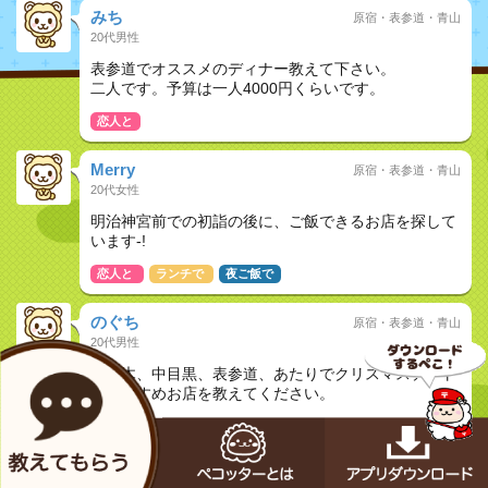
みち
原宿・表参道・青山
20代男性
表参道でオススメのディナー教えて下さい。
二人です。予算は一人4000円くらいです。
恋人と
Merry
原宿・表参道・青山
20代女性
明治神宮前での初詣の後に、ご飯できるお店を探して
います-!
恋人と
ランチで
夜ご飯で
のぐち
原宿・表参道・青山
20代男性
六本木、中目黒、表参道、あたりでクリスマスデート
におすすめお店を教えてください。
恋人と
みた
原宿・表参道・青山