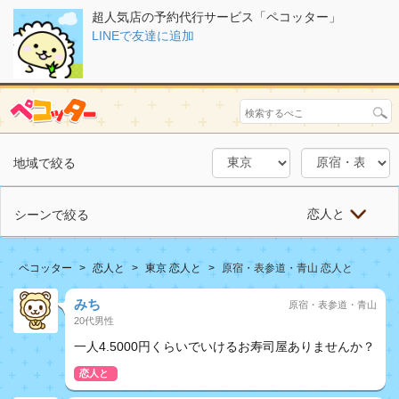
超人気店の予約代行サービス「ペコッター」
LINEで友達に追加
地域で絞る
恋人と
シーンで絞る
ペコッター
恋人と
東京 恋人と
原宿・表参道・青山 恋人と
みち
原宿・表参道・青山
20代男性
一人4.5000円くらいでいけるお寿司屋ありませんか？
恋人と
おしどり夫婦