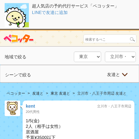
超人気店の予約代行サービス「ペコッター」
LINEで友達に追加
地域で絞る
友達と
シーンで絞る
ペコッター
友達と
東京 友達と
立川市・八王子市周辺 友達と
kent
立川市・八王子市周辺
20代男性
1/5(金)
2人（相手は女性）
居酒屋
予算¥3500以下