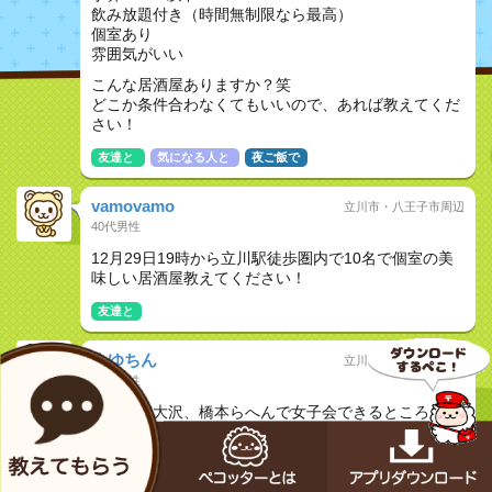
飲み放題付き（時間無制限なら最高）
個室あり
雰囲気がいい
こんな居酒屋ありますか？笑
どこか条件合わなくてもいいので、あれば教えてくだ
さい！
友達と
気になる人と
夜ご飯で
vamovamo
立川市・八王子市周辺
40代男性
12月29日19時から立川駅徒歩圏内で10名で個室の美
味しい居酒屋教えてください！
友達と
まゆちん
立川市・八王子市周辺
20代女性
永山、南大沢、橋本らへんで女子会できるところ！
洋食がいいな！
友達と
女子会
夜ご飯で