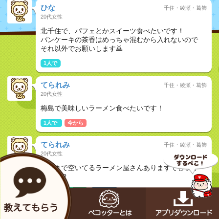
ひな
千住・綾瀬・葛飾
20代女性
北千住で、パフェとかスイーツ食べたいです！
パンケーキの茶香はめっちゃ混むから入れないので
それ以外でお願いします🙇
1人で
てられみ
千住・綾瀬・葛飾
20代女性
梅島で美味しいラーメン食べたいです！
1人で
今から
てられみ
千住・綾瀬・葛飾
20代女性
夜中まで空いてるラーメン屋さんありますでしょう
か？？？
1人で
友達と
夜ご飯で
ゆーと
千住・綾瀬・葛飾