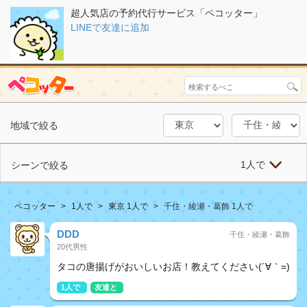
超人気店の予約代行サービス「ペコッター」
LINEで友達に追加
地域で絞る
1人で
シーンで絞る
ペコッター
1人で
東京 1人で
千住・綾瀬・葛飾 1人で
DDD
千住・綾瀬・葛飾
20代男性
タコの唐揚げがおいしいお店！教えてください(´∀｀=)
1人で
友達と
おしどり夫婦