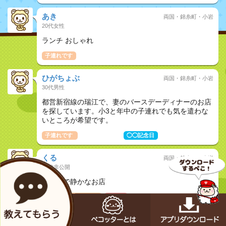
あき
両国・錦糸町・小岩
20代女性
ランチ おしゃれ
子連れです
ひがちょぶ
両国・錦糸町・小岩
30代男性
都営新宿線の瑞江で、妻のバースデーディナーのお店
を探しています。小3と年中の子連れでも気を遣わな
いところが希望です。
子連れです
おしどり夫婦
◯◯記念日
くる
両国・錦糸町・小岩
20代非公開
錦糸町で静かなお店
1人で
子連れです
女子会
ともたろう
両国・錦糸町・小岩