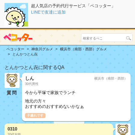
超人気店の予約代行サービス「ペコッター」
LINEで友達に追加
ペコッター
神奈川グルメ
横浜市（南部・西部）グルメ
とんかつとん㐂
とんかつとん㐂に関するQA
しん
横浜市（南部・西部）
30代男性
質問
今から平塚で家族でランチ
地元の方々
おすすめのおすすめないかなぁ
子連れです
0310
20代女性