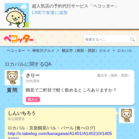
超人気店の予約代行サービス「ペコッター」
LINEで友達に追加
ペコッター
神奈川グルメ
横浜市（南部・西部）グルメ
ロカバル
ロカバルに関するQA
さりー
横浜市（南部・西部）
20代男性
質問
鶴見で二軒目で軽く飲めるところありますか？
恋人と
しんいちろう
非公開男性
ロカバル - 京急鶴見/バル・バール [食べログ]
http://s.tabelog.com/kanagawa/A1401/A140210/1405