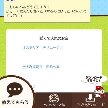
3232/
こちらのバルどうでしょう！
かるーく飲んだり食べたりするのにぴったりのバルで
すよ(´∀｀)
近くで人気のお店
オステリア チリエージョ
伊太利庵厨房 四季の庭
とりとよ
TACO LIBRE 戸塚店