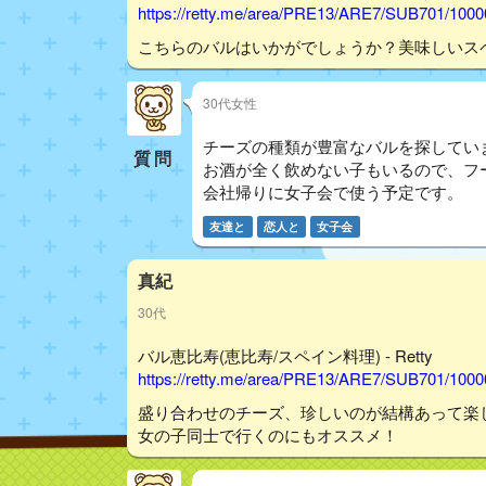
https://retty.me/area/PRE13/ARE7/SUB701/100
こちらのバルはいかがでしょうか？美味しいス
30代女性
チーズの種類が豊富なバルを探してい
質問
お酒が全く飲めない子もいるので、フ
会社帰りに女子会で使う予定です。
友達と
恋人と
女子会
真紀
30代
バル恵比寿(恵比寿/スペイン料理) - Retty
https://retty.me/area/PRE13/ARE7/SUB701/100
盛り合わせのチーズ、珍しいのが結構あって楽
女の子同士で行くのにもオススメ！