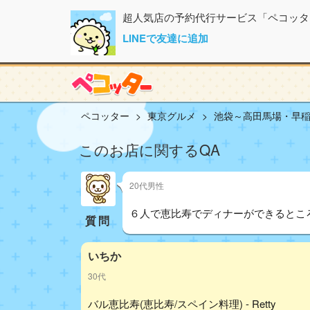
超人気店の予約代行サービス「ペコッタ
LINEで友達に追加
ペコッター
東京グルメ
池袋～高田馬場・早
このお店に関するQA
20代男性
６人で恵比寿でディナーができるとこ
質問
いちか
30代
バル恵比寿(恵比寿/スペイン料理) - Retty