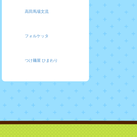
高田馬場文流
フォルケッタ
つけ麺屋 ひまわり