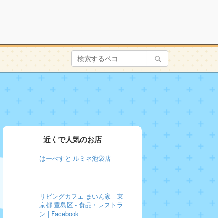
近くで人気のお店
はーべすと ルミネ池袋店
リビングカフェ まいん家 - 東
京都 豊島区 - 食品・レストラ
ン | Facebook