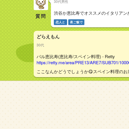
30代男性
渋谷か恵比寿でオススメのイタリアン
質問
恋人と
夜ご飯で
どらえもん
30代
バル恵比寿(恵比寿/スペイン料理) - Retty
https://retty.me/area/PRE13/ARE7/SUB701/100
ここなんかどうでしょうか😋スペイン料理のお