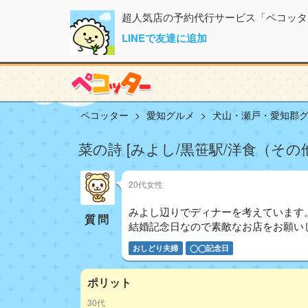
超人気店の予約代行サービス「ペコッタ
LINEで友達に追加
ペコッター
愛知グルメ
犬山・瀬戸・愛知郡
菜の詩 [みよし/黒笹駅/洋食（その
20代女性
みよし辺りでディナーを考えています
質問
結婚記念日なので素敵なお店をお願い
おしどり夫婦
◯◯記念日
ポリット
30代