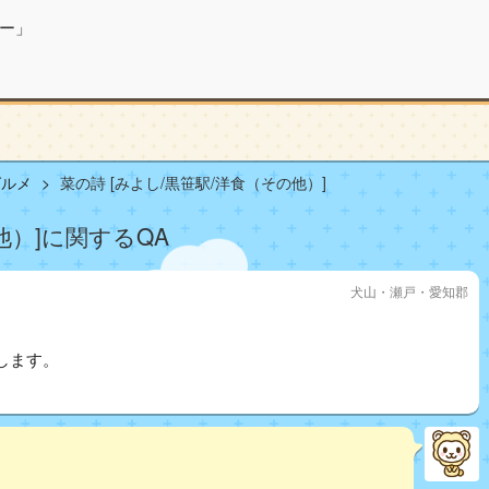
ー」
グルメ
菜の詩 [みよし/黒笹駅/洋食（その他）]
他）]に関するQA
犬山・瀬戸・愛知郡
。
します。