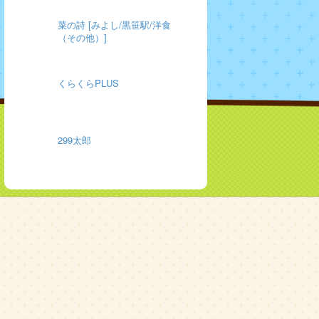
菜の詩 [みよし/黒笹駅/洋食
（その他）]
くらくらPLUS
299太郎