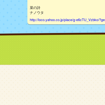
菜の詩
ナノウタ
http://loco.yahoo.co.jp/place/g-e6cTU_Vzbko/?g