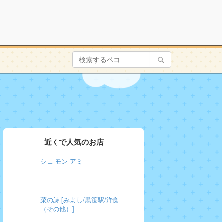
近くで人気のお店
シェ モン アミ
菜の詩 [みよし/黒笹駅/洋食
（その他）]