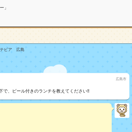
ー」
テビア 広島
広島市
以下で、ビール付きのランチを教えてください‼︎