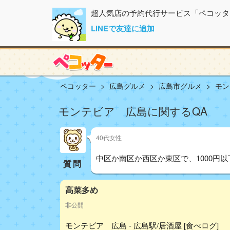
超人気店の予約代行サービス「ペコッタ
LINEで友達に追加
ペコッター
広島グルメ
広島市グルメ
モン
モンテビア 広島に関するQA
40代女性
中区か南区か西区か東区で、1000円
質問
高菜多め
非公開
モンテビア 広島 - 広島駅/居酒屋 [食べログ]