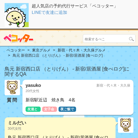
超人気店の予約代行サービス「ペコッター」
LINEで友達に追加
ペコッター
東京グルメ
新宿・代々木・大久保グルメ
鳥元 新宿西口店 （とりげん） - 新宿/居酒屋 [食べログ]
鳥元 新宿西口店 （とりげん） - 新宿/居酒屋 [食べログ]に
関するQA
yasuko
新宿・代々木・大久保
20代女性
質問
新宿駅近辺 焼き鳥 4名
友達と
女子会
夜ご飯で
ミルだい
30代女性
鳥元 新宿西口店 （とりげん） - 新宿/居酒屋 [食べロ