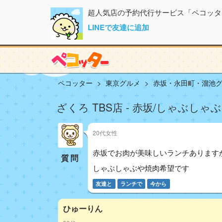
超人気店の予約代行サービス「ペコッタ
LINEで友達に追加
ペコッター
東京グルメ
赤坂・永田町・溜池
ざくろ TBS店 - 赤坂/しゃぶしゃ
20代女性
赤坂でお肉が美味しいランチあります
質問
しゃぶしゃぶや焼肉希望です
友達と
ランチで
今から
ひゅーりん