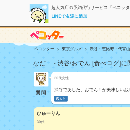
超人気店の予約代行サービス「ペコッタ
LINEで友達に追加
ペコッター
東京グルメ
渋谷・恵比寿・代官
なだ一 - 渋谷/おでん [食べログ]
20代女性
渋谷であした、おでん！が美味しいお
質問
恋人と
ひゅーりん
30代