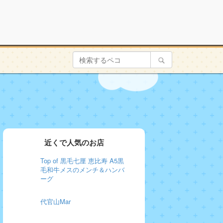
近くで人気のお店
Top of 黒毛七厘 恵比寿 A5黒
毛和牛メスのメンチ＆ハンバ
ーグ
代官山Mar