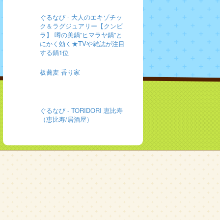
ぐるなび - 大人のエキゾチッ
ク＆ラグジュアリー【クンビ
ラ】 噂の美鍋”ヒマラヤ鍋”と
にかく効く★TVや雑誌が注目
する鍋1位
板蕎麦 香り家
ぐるなび - TORIDORI 恵比寿
（恵比寿/居酒屋）