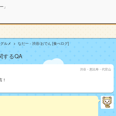
ー」
山グルメ
なだ一 - 渋谷/おでん [食べログ]
に関するQA
渋谷・恵比寿・代官山
店！