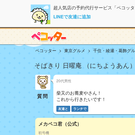
超人気店の予約代行サービス「ペコッタ
LINEで友達に追加
ペコッター
東京グルメ
千住・綾瀬・葛飾グ
そばきり 日曜庵 （にちようあん） 
20代男性
柴又のお蕎麦やさん！
質問
これから行きたいです！
友達と
ランチで
メカペコ君（公式）
初号機