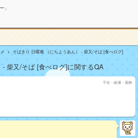
ー」
ルメ
そばきり 日曜庵 （にちようあん） - 柴又/そば [食べログ]
- 柴又/そば [食べログ]に関するQA
千住・綾瀬・葛飾