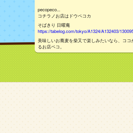
pecopeco...
コチラノお店はドウペコカ
そばきり 日曜庵
https://tabelog.com/tokyo/A1324/A132403/13009
美味しいお蕎麦を柴又で楽しみたいなら、ココ
るお店ペコ。