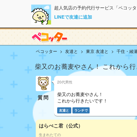
超人気店の予約代行サービス「ペコッタ
LINEで友達に追加
ペコッター
友達と
東京 友達と
千住・綾瀬
柴又のお蕎麦やさん！ これから
20代男性
柴又のお蕎麦やさん！
質問
これから行きたいです！
友達と
ランチで
はらぺこ君（公式）
生まれたての