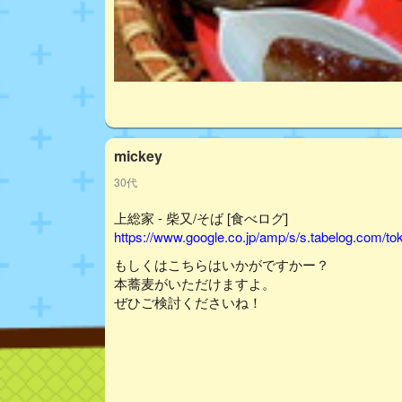
mickey
30代
上総家 - 柴又/そば [食べログ]
https://www.google.co.jp/amp/s/s.tabelog.com/
もしくはこちらはいかがですかー？
本蕎麦がいただけますよ。
ぜひご検討くださいね！