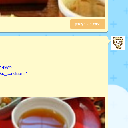
お店をチェックする
51497/?
u_condition=1