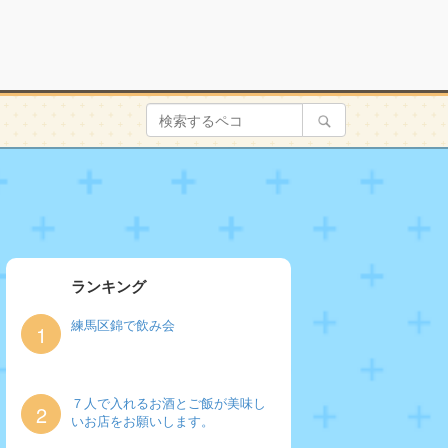
ランキング
練馬区錦で飲み会
1
７人で入れるお酒とご飯が美味し
2
いお店をお願いします。