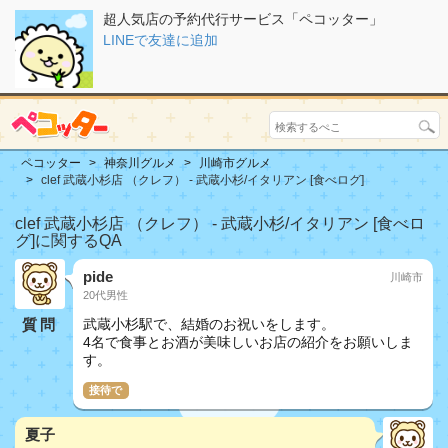
超人気店の予約代行サービス「ペコッター」
LINEで友達に追加
ペコッター
神奈川グルメ
川崎市グルメ
clef 武蔵小杉店 （クレフ） - 武蔵小杉/イタリアン [食べログ]
clef 武蔵小杉店 （クレフ） - 武蔵小杉/イタリアン [食べロ
グ]に関するQA
pide
川崎市
20代男性
質問
武蔵小杉駅で、結婚のお祝いをします。
4名で食事とお酒が美味しいお店の紹介をお願いしま
す。
接待で
夏子