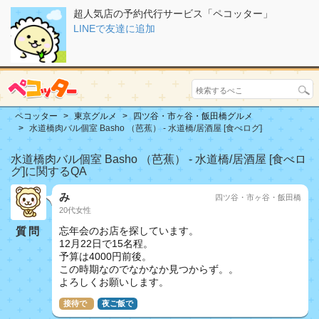
超人気店の予約代行サービス「ペコッター」
LINEで友達に追加
ペコッター
東京グルメ
四ツ谷・市ヶ谷・飯田橋グルメ
水道橋肉バル個室 Basho （芭蕉） - 水道橋/居酒屋 [食べログ]
水道橋肉バル個室 Basho （芭蕉） - 水道橋/居酒屋 [食べロ
グ]に関するQA
み
四ツ谷・市ヶ谷・飯田橋
20代女性
質問
忘年会のお店を探しています。
12月22日で15名程。
予算は4000円前後。
この時期なのでなかなか見つからず。。
よろしくお願いします。
接待で
夜ご飯で