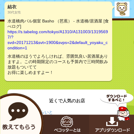
結衣
30代女性
水道橋肉バル個室 Basho （芭蕉） - 水道橋/居酒屋 [食
べログ]
https://s.tabelog.com/tokyo/A1310/A131003/1319569
7/?
svd=20171213&svt=1900&svps=2&default_yoyaku_c
ondition=1
水道橋のほうでよろしければ、雰囲気良い居酒屋あり
ますよ。この時期限定のコースも予算内で三時間飲み
放題もついてて
お得に楽しめますよー！
近くで人気のお店
らいむらいと