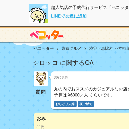
超人気店の予約代行サービス「ペコッタ
LINEで友達に追加
ペコッター
東京グルメ
渋谷・恵比寿・代官
シロッコ に関するQA
30代男性
丸の内でおススメのカジュアルなお店
質問
予算は ¥6000／人 くらいです。
おしどり夫婦
夜ご飯で
おみ
30代