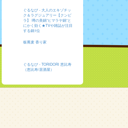
ぐるなび - 大人のエキゾチッ
ク＆ラグジュアリー【クンビ
ラ】 噂の美鍋”ヒマラヤ鍋”と
にかく効く★TVや雑誌が注目
する鍋1位
板蕎麦 香り家
ぐるなび - TORIDORI 恵比寿
（恵比寿/居酒屋）