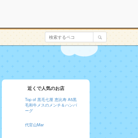
近くで人気のお店
Top of 黒毛七厘 恵比寿 A5黒
毛和牛メスのメンチ＆ハンバ
ーグ
代官山Mar