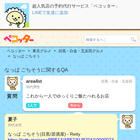
超人気店の予約代行サービス「ペコッター」
LINEで友達に追加
ペコッター
東京グルメ
目黒・白金・五反田グルメ
なっぱ ごちそう
なっぱ ごちそうに関するQA
area4st
目黒・白金・五反田
30代男性
質問
これから一人でゆっくりご飯たべれるお店
1人で
おしどり夫婦
今から
夏子
30代女性
なっぱ ごちそう(目黒/居酒屋) - Retty
https://retty.me/area/PRE13/ARE7/SUB704/10000073