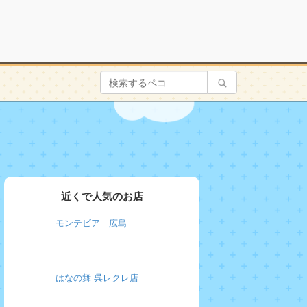
近くで人気のお店
モンテビア 広島
はなの舞 呉レクレ店