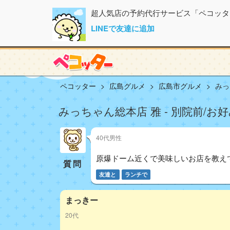
超人気店の予約代行サービス「ペコッタ
LINEで友達に追加
ペコッター
広島グルメ
広島市グルメ
みっ
みっちゃん総本店 雅 - 別院前/お
40代男性
原爆ドーム近くで美味しいお店を教え
質問
友達と
ランチで
まっきー
20代