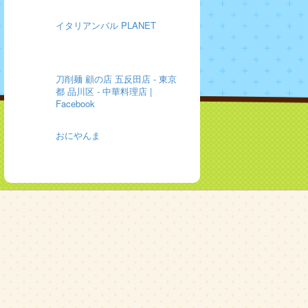
イタリアンバル PLANET
刀削麺 顧の店 五反田店 - 東京
都 品川区 - 中華料理店 |
Facebook
おにやんま