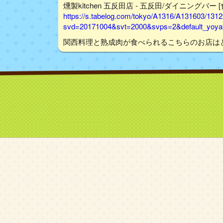
燻製kitchen 五反田店 - 五反田/ダイニングバー 
https://s.tabelog.com/tokyo/A1316/A131603/131
svd=20171004&svt=2000&svps=2&default_yoyak
関西料理と熟成肉が食べられるこちらのお店は