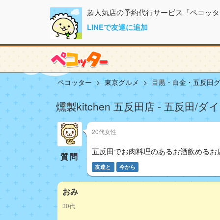
超人気店の予約代行サービス「ペコッタ
LINEで友達に追加
ペコッター
東京グルメ
目黒・白金・五反田
燻製kitchen 五反田店 - 五反田
20代女性
五反田でお肉料理のあるお酒飲めるお
質問
友達と
今から
おみ
30代