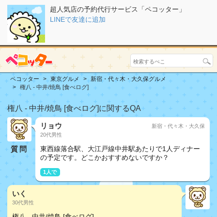
超人気店の予約代行サービス「ペコッター」
LINEで友達に追加
ペコッター
東京グルメ
新宿・代々木・大久保グルメ
権八 - 中井/焼鳥 [食べログ]
権八 - 中井/焼鳥 [食べログ]に関するQA
リョウ
新宿・代々木・大久保
20代男性
質問
東西線落合駅、大江戸線中井駅あたりで1人ディナー
の予定です。どこかおすすめないですか？
1人で
いく
30代男性
権八 - 中井/焼鳥 [食べログ]