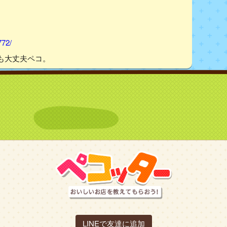
772/
も大丈夫ペコ。
LINEで友達に追加