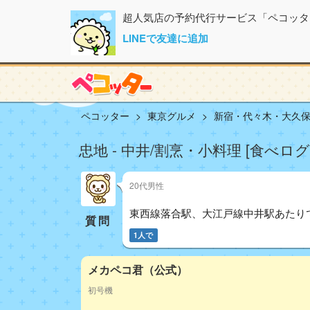
超人気店の予約代行サービス「ペコッタ
LINEで友達に追加
ペコッター
東京グルメ
新宿・代々木・大久
忠地 - 中井/割烹・小料理 [食べロ
20代男性
東西線落合駅、大江戸線中井駅あたり
質問
1人で
メカペコ君（公式）
初号機