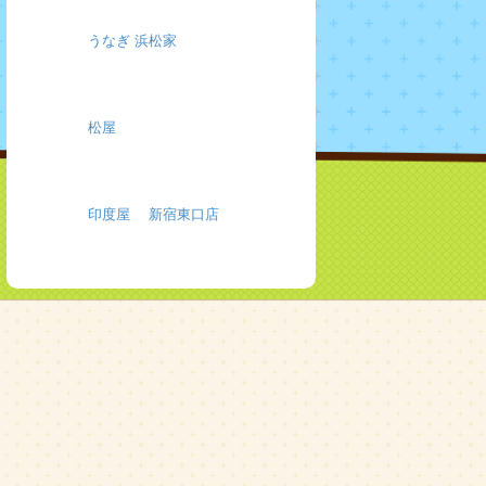
うなぎ 浜松家
松屋
印度屋 新宿東口店