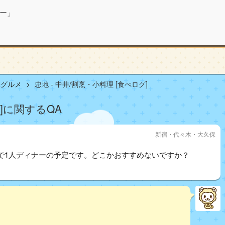
ー」
保グルメ
忠地 - 中井/割烹・小料理 [食べログ]
グ]に関するQA
新宿・代々木・大久保
で1人ディナーの予定です。どこかおすすめないですか？