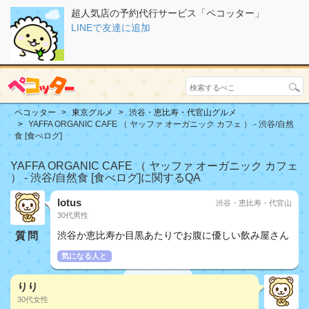
超人気店の予約代行サービス「ペコッター」
LINEで友達に追加
ペコッター
東京グルメ
渋谷・恵比寿・代官山グルメ
YAFFA ORGANIC CAFE （ ヤッファ オーガニック カフェ ） - 渋谷/自然
食 [食べログ]
YAFFA ORGANIC CAFE （ ヤッファ オーガニック カフェ
） - 渋谷/自然食 [食べログ]に関するQA
lotus
渋谷・恵比寿・代官山
30代男性
質問
渋谷か恵比寿か目黒あたりでお腹に優しい飲み屋さん
気になる人と
りり
30代女性