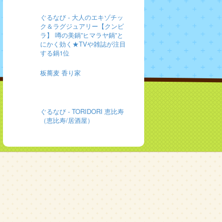
ぐるなび - 大人のエキゾチッ
ク＆ラグジュアリー【クンビ
ラ】 噂の美鍋”ヒマラヤ鍋”と
にかく効く★TVや雑誌が注目
する鍋1位
板蕎麦 香り家
ぐるなび - TORIDORI 恵比寿
（恵比寿/居酒屋）