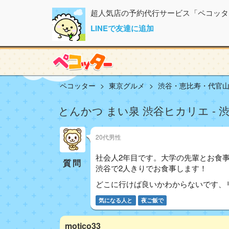
超人気店の予約代行サービス「ペコッタ
LINEで友達に追加
ペコッター
東京グルメ
渋谷・恵比寿・代官
とんかつ まい泉 渋谷ヒカリエ - 
20代男性
社会人2年目です。大学の先輩とお食
質問
渋谷で2人きりでお食事します！
どこに行けば良いかわからないです、
気になる人と
夜ご飯で
motico33