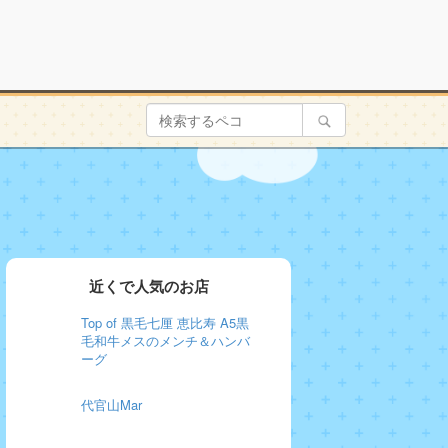
近くで人気のお店
Top of 黒毛七厘 恵比寿 A5黒
毛和牛メスのメンチ＆ハンバ
ーグ
代官山Mar