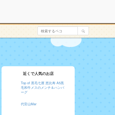
近くで人気のお店
Top of 黒毛七厘 恵比寿 A5黒
毛和牛メスのメンチ＆ハンバ
ーグ
代官山Mar