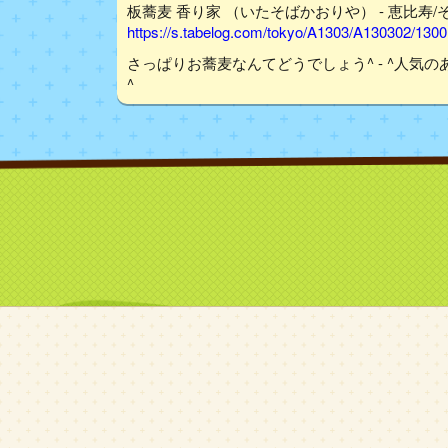
板蕎麦 香り家 （いたそばかおりや） - 恵比寿/そ
https://s.tabelog.com/tokyo/A1303/A130302/130
さっぱりお蕎麦なんてどうでしょう^ - ^人気
^