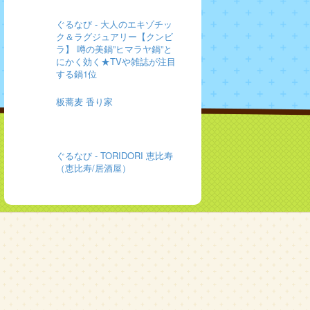
ぐるなび - 大人のエキゾチッ
ク＆ラグジュアリー【クンビ
ラ】 噂の美鍋”ヒマラヤ鍋”と
にかく効く★TVや雑誌が注目
する鍋1位
板蕎麦 香り家
ぐるなび - TORIDORI 恵比寿
（恵比寿/居酒屋）