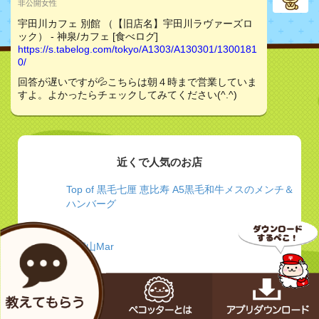
非公開女性
宇田川カフェ 別館 （【旧店名】宇田川ラヴァーズロ
ック） - 神泉/カフェ [食べログ]
https://s.tabelog.com/tokyo/A1303/A130301/1300181
0/
回答が遅いですが💦こちらは朝４時まで営業していま
すよ。よかったらチェックしてみてください(^.^)
近くで人気のお店
Top of 黒毛七厘 恵比寿 A5黒毛和牛メスのメンチ＆
ハンバーグ
代官山Mar
ぐるなび - 大人のエキゾチック＆ラグジュアリー
【クンビラ】 噂の美鍋”ヒマラヤ鍋”とにかく効く