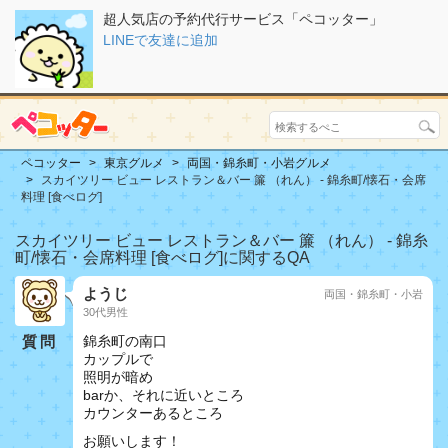
超人気店の予約代行サービス「ペコッター」
LINEで友達に追加
ペコッター
東京グルメ
両国・錦糸町・小岩グルメ
スカイツリー ビュー レストラン＆バー 簾 （れん） - 錦糸町/懐石・会席
料理 [食べログ]
スカイツリー ビュー レストラン＆バー 簾 （れん） - 錦糸
町/懐石・会席料理 [食べログ]に関するQA
ようじ
両国・錦糸町・小岩
30代男性
質問
錦糸町の南口
カップルで
照明が暗め
barか、それに近いところ
カウンターあるところ
お願いします！