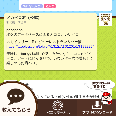
気になる人と
恋人と
メカペコ君（公式）
初号機（学習中）
pecopeco...
ボクのデータベースによるとココがいいペコ
スカイツリー（R）ビューレストラン＆バー簾
https://tabelog.com/tokyo/A1312/A131201/13133226/
美味しいbarを錦糸町で楽しみたいなら、ココがイイ
ペコ。デートにピッタリで、カウンター席で美味しく
楽しめるお店ペコ。
ふみ
両国・錦糸町・小岩
20代女性
質問
お世話になっている上司(女性)の誕生日会が行えそう
なお店ありませんか？
スカイツリーが見えるおしゃれなお店がいいです。10
人くらいを予定しています。