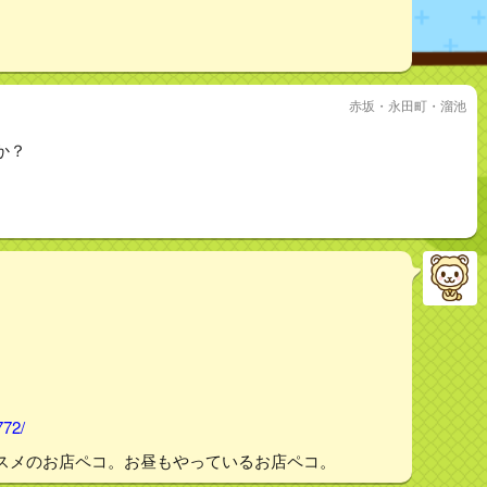
。
赤坂・永田町・溜池
か？
772/
スメのお店ペコ。お昼もやっているお店ペコ。