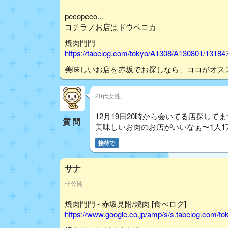
pecopeco...
コチラノお店はドウペコカ
焼肉門門
https://tabelog.com/tokyo/A1308/A130801/13184
美味しいお店を赤坂でお探しなら、ココがオス
20代女性
12月19日20時から会いてる店探して
質問
美味しいお肉のお店がいいなぁ〜1人1
接待で
サナ
非公開
焼肉門門 - 赤坂見附/焼肉 [食べログ]
https://www.google.co.jp/amp/s/s.tabelog.com/