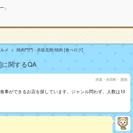
ー」
グルメ
焼肉門門 - 赤坂見附/焼肉 [食べログ]
グ]に関するQA
赤坂・永田町・溜池
辺で食事ができるお店を探しています。ジャンル問わず。人数は10