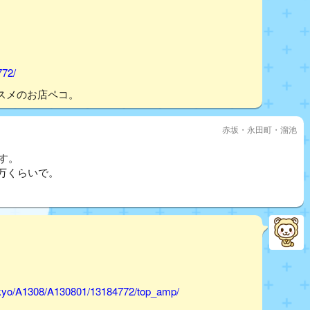
772/
スメのお店ペコ。
赤坂・永田町・溜池
ます。
万くらいで。
tokyo/A1308/A130801/13184772/top_amp/