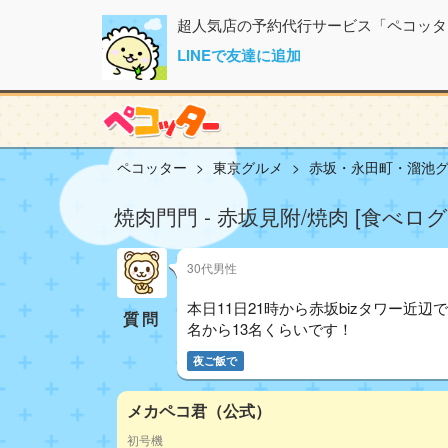
超人気店の予約代行サービス「ペコッタ
LINEで友達に追加
ペコッター
東京グルメ
赤坂・永田町・溜池
焼肉門門 - 赤坂見附/焼肉 [食べロ
30代男性
本日11日21時から赤坂bizタワー近
質問
名から13名くらいです！
夜ご飯で
メカペコ君（公式）
初号機