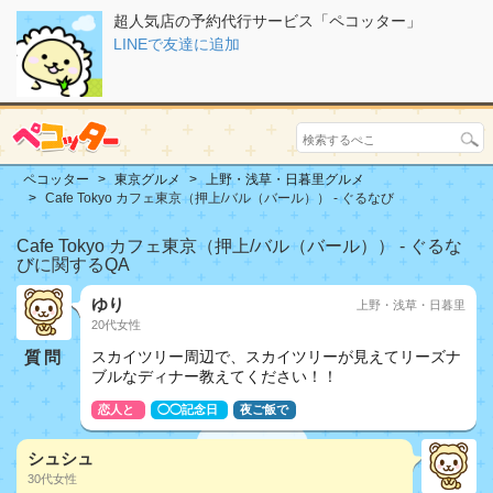
超人気店の予約代行サービス「ペコッター」
LINEで友達に追加
ペコッター
東京グルメ
上野・浅草・日暮里グルメ
Cafe Tokyo カフェ東京（押上/バル（バール）） - ぐるなび
Cafe Tokyo カフェ東京（押上/バル（バール）） - ぐるな
びに関するQA
ゆり
上野・浅草・日暮里
20代女性
質問
スカイツリー周辺で、スカイツリーが見えてリーズナ
ブルなディナー教えてください！！
恋人と
◯◯記念日
夜ご飯で
シュシュ
30代女性