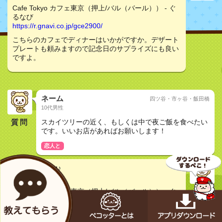
Cafe Tokyo カフェ東京（押上/バル（バール）） - ぐ
るなび
https://r.gnavi.co.jp/gce2900/
こちらのカフェでディナーはいかがですか。デザート
プレートも頼みますので記念日のサプライズにも良い
ですよ。
ネーム
四ツ谷・市ヶ谷・飯田橋
10代男性
質問
スカイツリーの近く、もしくは中で夜ご飯を食べたい
です。いいお店があればお願いします！
恋人と
manju-chang♪
30代女性
Cafe Tokyo カフェ東京（押上/バル（バール）） - ぐ
るなび
https://r.gnavi.co.jp/gce2900/