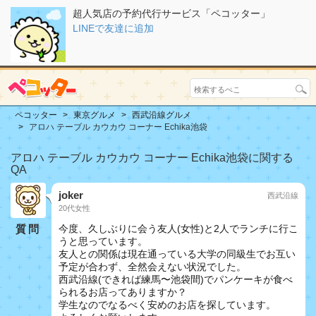
超人気店の予約代行サービス「ペコッター」
LINEで友達に追加
ペコッター
東京グルメ
西武沿線グルメ
アロハ テーブル カウカウ コーナー Echika池袋
アロハ テーブル カウカウ コーナー Echika池袋に関する
QA
joker
西武沿線
20代女性
質問
今度、久しぶりに会う友人(女性)と2人でランチに行こ
うと思っています。
友人との関係は現在通っている大学の同級生でお互い
予定が合わず、全然会えない状況でした。
西武沿線(できれば練馬〜池袋間)でパンケーキが食べ
られるお店ってありますか？
学生なのでなるべく安めのお店を探しています。